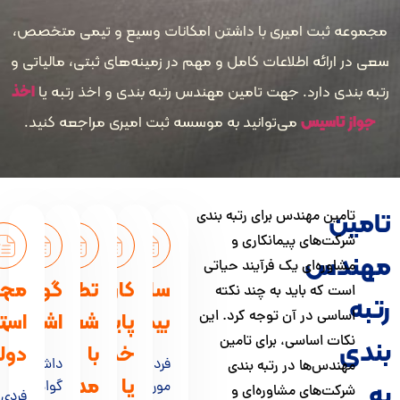
ثبت امیری با داشتن امکانات وسیع و تیمی متخصص،
رائه اطلاعات کامل و مهم در زمینه‌های ثبتی، مالیاتی و
ی دارد. جهت تامین مهندس رتبه بندی و اخذ رتبه یا
اخذ
تاسیس
می‌توانید به موسسه ثبت امیری مراجعه کنید.
ن
ین مهندس برای رتبه بندی
ت‌های پیمانکاری و
دس
وره‌ای یک فرآیند حیاتی
سابقه
کارت
تطابق
گواهی
محدودیت
 که باید به چند نکته
سی در آن توجه کرد. این
بیمه
پایان
شغلی
اشتغال
استخدام
ت اساسی، برای تامین
با
خدمت
دولتی
فرد
داشتن
دس‌ها در رتبه بندی
یا
مدرک
مورد
گواهی
ت‌های مشاوره‌ای و
فردی