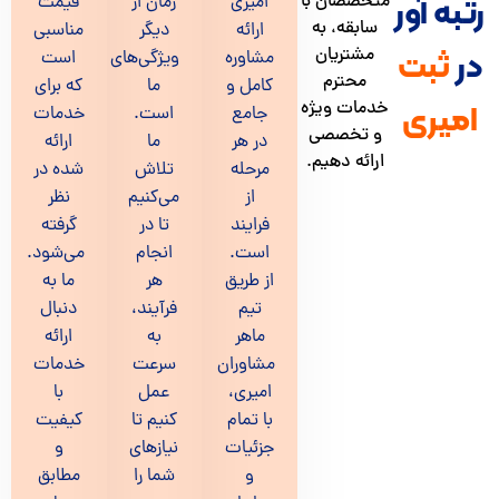
متخصصان با
ور
امیری
زمان از
قیمت
سابقه، به
ارائه
دیگر
مناسبی
مشتریان
ت
مشاوره
ویژگی‌های
است
محترم
کامل و
ما
که برای
خدمات ویژه
ی
جامع
است.
خدمات
و تخصصی
در هر
ما
ارائه
ارائه دهیم.
مرحله
تلاش
شده در
از
می‌کنیم
نظر
فرایند
تا در
گرفته
است.
انجام
می‌شود.
از طریق
هر
ما به
تیم
فرآیند،
دنبال
ماهر
به
ارائه
مشاوران
سرعت
خدمات
امیری،
عمل
با
با تمام
کنیم تا
کیفیت
جزئیات
نیازهای
و
و
شما را
مطابق