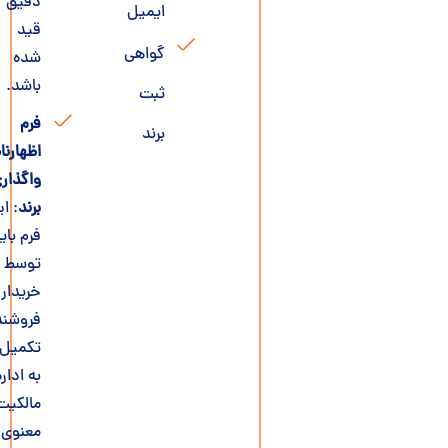
دقیق
ایمیل
قید
گواهی
شده
باشد.
ثبت
فرم
برند
اظهارنامه
واگذاری
برند
: این
فرم باید
توسط
خریدار و
فروشنده
تکمیل و
به اداره
مالکیت
معنوی