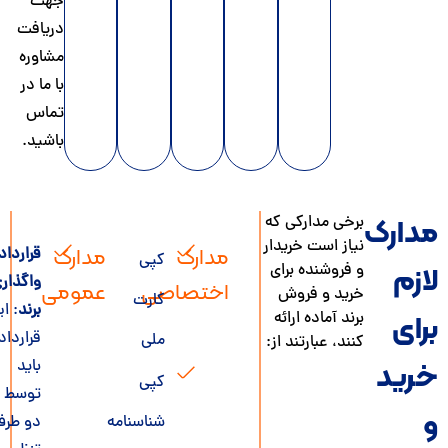
جهت
دریافت
مشاوره
با ما در
تماس
باشید.
برخی مدارکی که
ارک
نیاز است خریدار
مدارک
مدارک
قرارداد
کپی
و فروشنده برای
زم
واگذاری
اختصاصی
عمومی
خرید و فروش
کارت
برند
: این
برند آماده ارائه
ای
قرارداد
ملی
کنند، عبارتند از:
باید
ید
کپی
توسط
شناسنامه
دو طرف