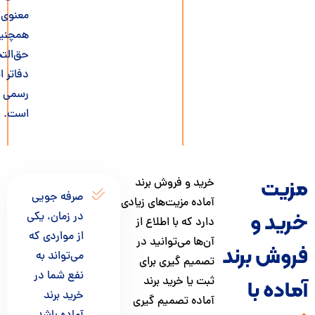
معنوی و
همچنین
حق‌التحقیق
دفاتر اسناد
رسمی
است.
یت
خرید و فروش برند
صرفه جویی
آماده مزیت‌های زیادی
ید و
در زمان، یکی
دارد که با اطلاع از
از مواردی که
آ‌ن‌ها می‌توانید در
وش برند
می‌تواند به
تصمیم گیری برای
نفع شما در
ثبت یا خرید برند
ده با
خرید برند
آماده تصمیم گیری