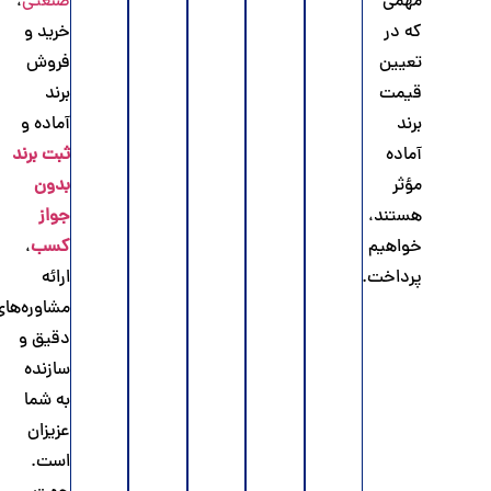
مهمی
صنعتی
،
که در
خرید و
تعیین
فروش
قیمت
برند
برند
آماده و
آماده
ثبت برند
مؤثر
بدون
هستند،
جواز
خواهیم
کسب
،
پرداخت.
ارائه
مشاوره‌های
دقیق و
سازنده
به شما
عزیزان
است.