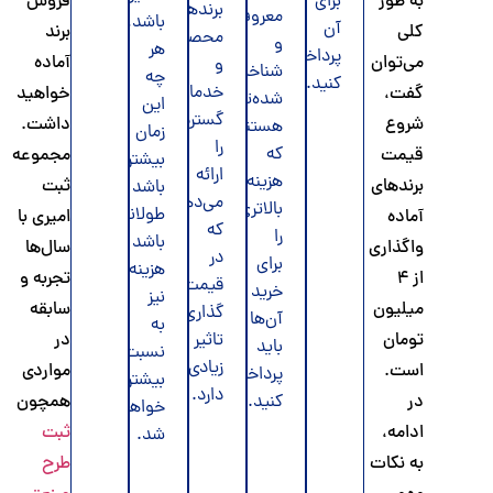
به طور
برای
فروش
برند‌ها
معروف‌تر
باشد،
آن
کلی
برند
محصولات
و
هر
پرداخت
می‌توان
آماده
و
شناخته
چه
کنید.
خدمات
گفت،
خواهید
شده‌تری
این
گسترد‌ه‌ای
شروع
داشت.
هستند
زمان
را
که
قیمت
مجموعه
بیشتر
ارائه
هزینه
برندهای
ثبت
باشد
می‌دهند
بالاتری
طولانی‌تر
آماده
امیری با
که
را
باشد
واگذاری
سال‌ها
در
برای
هزینه‌های
از 4
تجربه و
قیمت
خرید
نیز
میلیون
سابقه
گذاری
آن‌ها
به
تومان
تاثیر
در
باید
نسبت
زیادی
است.
مواردی
پرداخت
بیشتر
دارد.
در
کنید.
همچون
خواهد
ادامه،
ثبت
شد.
به نکات
طرح