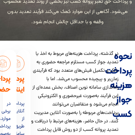
داخت حق تمبر پروانه کسب نیز بخشی از روند تمدید محسوب
‌شود. آگاهی از این موارد کمک می‌کند فرآیند تمدید بدون
وقفه و با حداقل چالش انجام شود.
وه
در گذشته، پرداخت هزینه‌های مربوط به اخذ یا
تمدید جواز کسب مستلزم مراجعه حضوری به
داخت
بانک و تکمیل فیش‌های متعدد بود که فرآیندی
پرداخت
پرداخت
زمان‌بر و پیچیده محسوب می‌شد. اما با
ینه
راه‌اندازی سامانه نوین اصناف، بخش عمده‌ای از
اینترنتی
حضوری
این فرآیند به‌صورت غیرحضوری و الکترونیکی
ز
پرداخت
در
انجام می‌شود و متقاضیان می‌توانند
ب
آنلاین
برخی
پرداخت‌های مربوطه را به‌صورت آنلاین مدیریت
از
موارد،
کنند. در حال حاضر، هزینه‌های مرتبط با دریافت و
طریق
پرداخت
تمدید پروانه کسب از دو روش قابل پرداخت
سامانه
به‌صورت