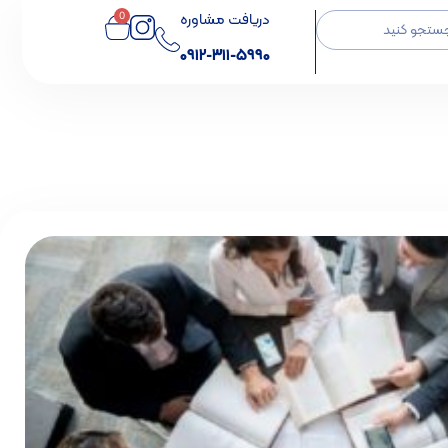
دریافت مشاوره
0
0912-311-5990